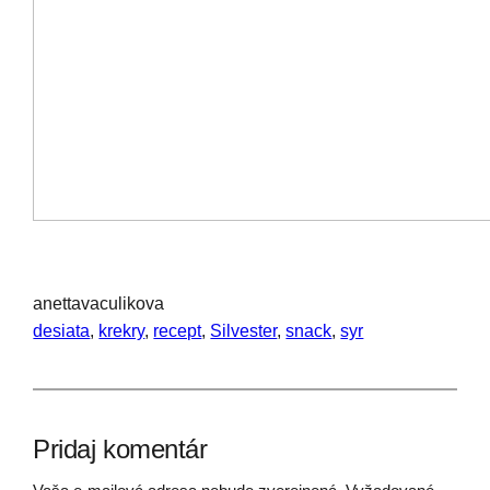
anettavaculikova
desiata
, 
krekry
, 
recept
, 
Silvester
, 
snack
, 
syr
Pridaj komentár