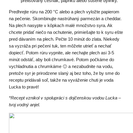
prelisovaný cesnak, papriku alebo sušené bylinky.
Predhrejte rúru na 200 °C alebo a plech vyložte papierom
na pečenie. Skombinujte nastrúhaný parmezán a cheddar.
Na plech nasypte v kôpkach malé množstvo syra. Ak
chcete pridať niečo na ochutenie, primiešajte to k syru ešte
pred dávaním na plech. Pečte 10 minút do zlata. Niekedy
sa vyzráža pri pečení tuk, ten môžete utrieť a nechať
dopiecť. Potom rúru vypnite, ale nechajte plech asi 3-5
minút odstáť, aby boli chrumkavé. Potom počkáme do
vychladnutia a chrumkáme 🙂 a nezabudnite na vodu,
pretože syr je prirodzene slaný aj bez toho, že by sme do
receptu pridávali soľ, takže na vyváženie chuti je voda
Lucka to pravé!
*Recept vznikol v spolupráci s dojčenskou vodou Lucka –
tvoj vodný anjel.