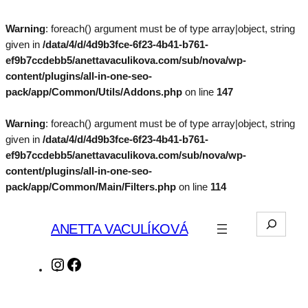
Warning
: foreach() argument must be of type array|object, string
given in
/data/4/d/4d9b3fce-6f23-4b41-b761-
ef9b7ccdebb5/anettavaculikova.com/sub/nova/wp-
content/plugins/all-in-one-seo-
pack/app/Common/Utils/Addons.php
on line
147
Warning
: foreach() argument must be of type array|object, string
given in
/data/4/d/4d9b3fce-6f23-4b41-b761-
ef9b7ccdebb5/anettavaculikova.com/sub/nova/wp-
content/plugins/all-in-one-seo-
pack/app/Common/Main/Filters.php
on line
114
Prejsť
na
Hľadať
ANETTA VACULÍKOVÁ
obsah
Instagram
Facebook