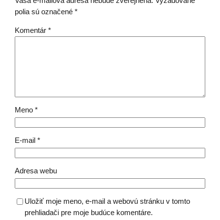
Vaša e-mailová adresa nebude zverejnená.
Vyžadované
polia sú označené
*
Komentár
*
Meno
*
E-mail
*
Adresa webu
Uložiť moje meno, e-mail a webovú stránku v tomto
prehliadači pre moje budúce komentáre.